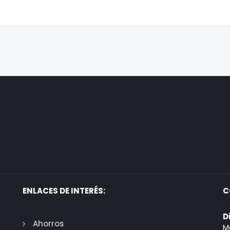
ENLACES DE INTERÉS:
C
D
Ahorros
M