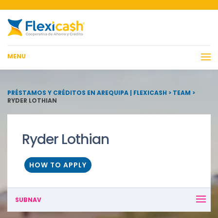
MENU
PRÉSTAMOS Y CRÉDITOS EN AREQUIPA | FLEXICASH
>
TEAM
>
RYDER LOTHIAN
Ryder Lothian
HOW TO APPLY
SUBNAV